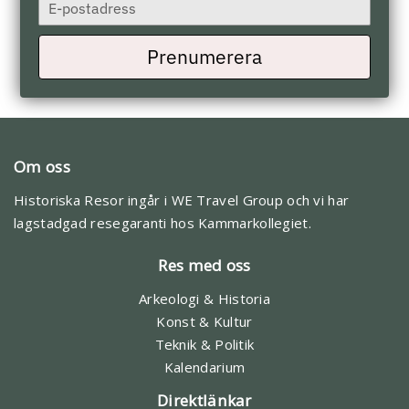
Type
your
Skicka anmälan
email
Prenumerera
Om oss
Historiska Resor ingår i WE Travel Group och vi har
lagstadgad resegaranti hos Kammarkollegiet.
Res med oss
Arkeologi & Historia
Konst & Kultur
Teknik & Politik
Kalendarium
Direktlänkar