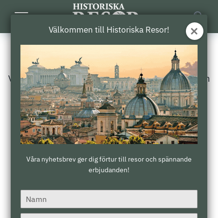
Toggle
Välkommen till Historiska Resor!
Navigation
Våra nyhetsbrev
Våra nyhetsbrev ger dig förtur till resor och
spännande erbjudanden!
Prenumerera
Namn
Våra nyhetsbrev ger dig förtur till resor och spännande
erbjudanden!
E-post
*
Type
your
name