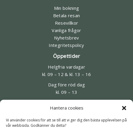
Min bokning
Betala resan
Resevillkor
Vanliga frågor
Nyhetsbrev
Integritetspolicy
Öppettider
Helgfria vardagar
kl. 09 – 12 & kl. 13 – 16
Dag före röd dag
kl. 09 – 13
Kontakt
Hantera cookies
08-545 95 220
Vi använder cookies för att se till att vi ger dig den bästa upplevelsen på
homeros@historiskaresor.se
vår webbsida. Godkänner du detta?
Slussplan 9, Stockholm (besök förbokas)