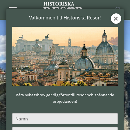
Toggle
Välkommen till Historiska Resor!
Navigation
Våra nyhetsbrev ger dig förtur till resor och spännande
erbjudanden!
Type
your
name