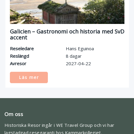
Galicien – Gastronomi och historia med SvD
accent
Reseledare
Hans Eguinoa
Reslängd
8 dagar
Avresor
2027-04-22
Läs mer
Om oss
Historiska Resor ingår i WE Travel Group och vi har
lagstadgad resegaranti hos Kammarkollegiet.