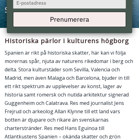
Type
your
Spanien
email
Prenumerera
Historiska pärlor i kulturens högborg
Spanien är rikt på historiska skatter, här kan vi följa
morernas spår, njuta av naturens rikedomar i berg och
delta. Stora kulturstäder som Sevilla, Valencia och
Madrid, men även Malaga och Barcelona, bjuder in till
ett rikt spektrum av upplevelser av konst, lager av
historia samt romersk och nutida arkitektur signerad
Guggenheim och Calatrava. Res med journalist Jens
Frejrud och arkeolog Allan Klynne till ett land vars
botten är djupare och rikare än svenskarnas
charterstränder. Res med Hans Eguinoa till
Atlantkustens Spanien – okända skatter och grön