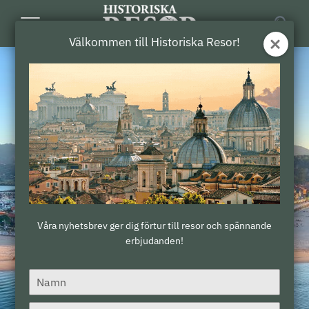
Toggle
Välkommen till Historiska Resor!
Navigation
Våra nyhetsbrev ger dig förtur till resor och spännande
erbjudanden!
Type
your
name