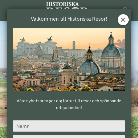
Toggle
Välkommen till Historiska Resor!
Navigation
Våra nyhetsbrev ger dig förtur till resor och spännande
erbjudanden!
Type
your
name