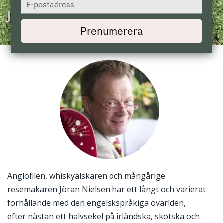
Type
your
Jöran Nielsen
email
Prenumerera
Anglofilen, whiskyälskaren och mångårige
resemakaren Jöran Nielsen har ett långt och varierat
förhållande med den engelskspråkiga övärlden,
efter nästan ett halvsekel på irländska, skotska och