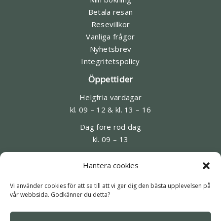
Betala resan
Resevillkor
Vanliga frågor
Nyhetsbrev
Integritetspolicy
Öppettider
Helgfria vardagar
kl. 09 – 12 & kl. 13 – 16
Dag före röd dag
kl. 09 – 13
Kontakt
Hantera cookies
08-545 95 220
Vi använder cookies för att se till att vi ger dig den bästa upplevelsen på
homeros@historiskaresor.se
vår webbsida. Godkänner du detta?
Slussplan 9, Stockholm (besök förbokas)