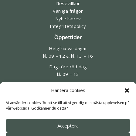
Resevillkor
Vanliga frågor
Nyhetsbrev
Integritetspolicy
Öppettider
Helgfria vardagar
kl. 09 – 12 & kl. 13 – 16
Dag före röd dag
kl. 09 – 13
Kontakt
Hantera cookies
08-545 95 220
Vi använder cookies för att se till att vi ger dig den bästa upplevelsen på
homeros@historiskaresor.se
vår webbsida. Godkänner du detta?
Slussplan 9, Stockholm (besök förbokas)
Acceptera