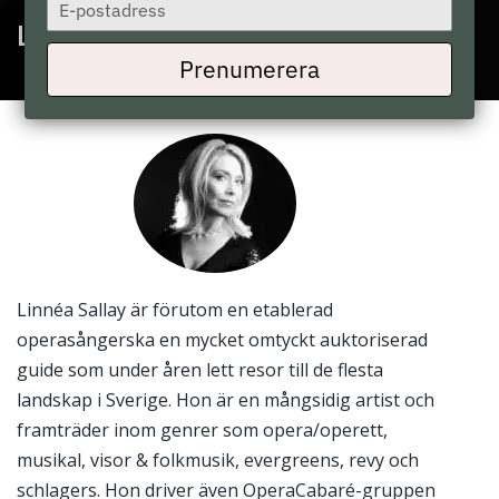
Type
your
Linnea Sallay
email
Prenumerera
Linnéa Sallay är förutom en etablerad
operasångerska en mycket omtyckt auktoriserad
guide som under åren lett resor till de flesta
landskap i Sverige. Hon är en mångsidig artist och
framträder inom genrer som opera/operett,
musikal, visor & folkmusik, evergreens, revy och
schlagers. Hon driver även OperaCabaré-gruppen