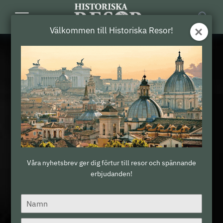
Toggle
Välkommen till Historiska Resor!
Navigation
Våra nyhetsbrev ger dig förtur till resor och spännande
erbjudanden!
Type
your
name