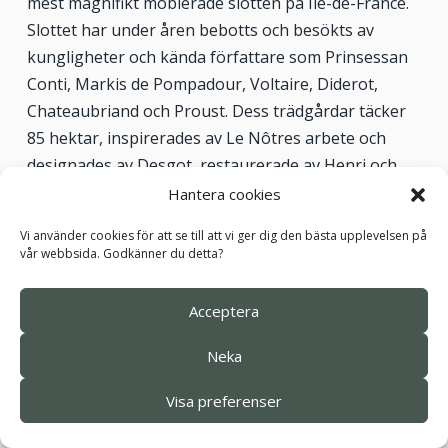
mest magnifikt möblerade slotten på Ile-de-France.
Slottet har under åren bebotts och besökts av
kungligheter och kända författare som Prinsessan
Conti, Markis de Pompadour, Voltaire, Diderot,
Chateaubriand och Proust. Dess trädgårdar täcker
85 hektar, inspirerades av Le Nôtres arbete och
designades av Desgot, restaurerade av Henri och
Achille Duchêne. Under sen eftermiddag ankommer
Hantera cookies
vi vårt mellanklasshotell De Roys i stadsdelen
Vi använder cookies för att se till att vi ger dig den bästa upplevelsen på
Versailles, checkar in för hela vistelsen och vi äter en
vår webbsida. Godkänner du detta?
middag på en restaurang som ligger på
gångavstånd från hotellet.
Acceptera
Neka
Visa preferenser