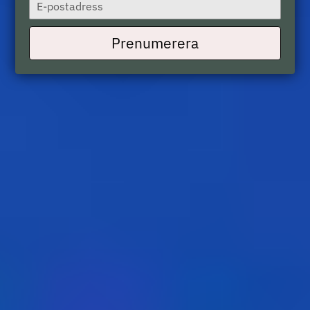
Type
your
email
Prenumerera