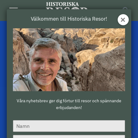
Toggle
Välkommen till Historiska Resor!
Navigation
Våra nyhetsbrev ger dig förtur till resor och spännande
erbjudanden!
Type
your
name