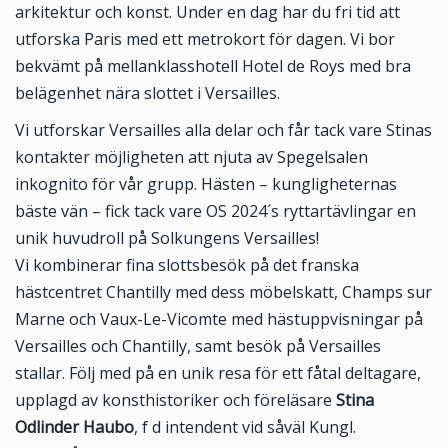
arkitektur och konst. Under en dag har du fri tid att
utforska Paris med ett metrokort för dagen. Vi bor
bekvämt på mellanklasshotell Hotel de Roys med bra
belägenhet nära slottet i Versailles.
Vi utforskar Versailles alla delar och får tack vare Stinas
kontakter möjligheten att njuta av Spegelsalen
inkognito för vår grupp. Hästen – kungligheternas
bäste vän – fick tack vare OS 2024´s ryttartävlingar en
unik huvudroll på Solkungens Versailles!
Vi kombinerar fina slottsbesök på det franska
hästcentret Chantilly med dess möbelskatt, Champs sur
Marne och Vaux-Le-Vicomte med hästuppvisningar på
Versailles och Chantilly, samt besök på Versailles
stallar. Följ med på en unik resa för ett fåtal deltagare,
upplagd av konsthistoriker och föreläsare
Stina
Odlinder Haubo
, f d intendent vid såväl Kungl.