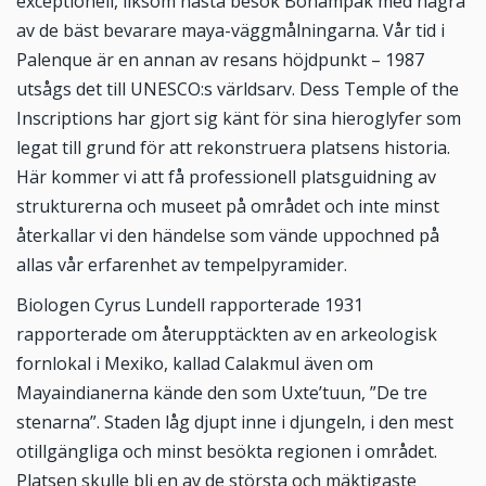
exceptionell, liksom nästa besök Bonampak med några
av de bäst bevarare maya-väggmålningarna. Vår tid i
Palenque är en annan av resans höjdpunkt – 1987
utsågs det till UNESCO:s världsarv. Dess Temple of the
Inscriptions har gjort sig känt för sina hieroglyfer som
legat till grund för att rekonstruera platsens historia.
Här kommer vi att få professionell platsguidning av
strukturerna och museet på området och inte minst
återkallar vi den händelse som vände uppochned på
allas vår erfarenhet av tempelpyramider.
Biologen Cyrus Lundell rapporterade 1931
rapporterade om återupptäckten av en arkeologisk
fornlokal i Mexiko, kallad Calakmul även om
Mayaindianerna kände den som Uxte’tuun, ”De tre
stenarna”. Staden låg djupt inne i djungeln, i den mest
otillgängliga och minst besökta regionen i området.
Platsen skulle bli en av de största och mäktigaste