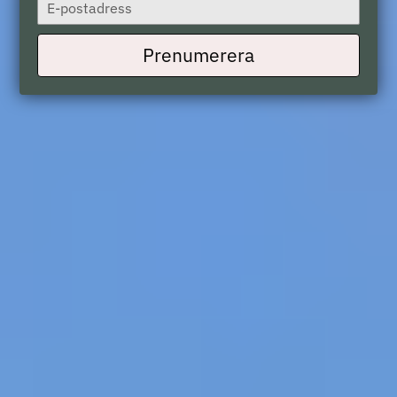
Type
your
email
Prenumerera