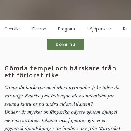
Översikt
Ciceron
Program
Höjdpunkter
Res
Boka nu
Gömda tempel och härskare från
ett förlorat rike
Minns du böckerna med Mayapyramider från tiden du
var ung? Kanske just Palenque blev sinnebilden för
svunna kulturer på andra sidan Atlanten?
Under vår mycket omfångsrika odyssé genom djungel
med mayaruiner, tukaner och jaguarer gör vi en
gigantisk djupdykning i tre länders arv från Mayariket