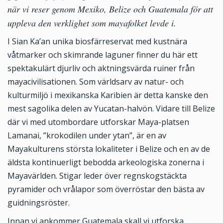
när vi reser genom Mexiko, Belize och Guatemala för att
uppleva den verklighet som mayafolket levde i.
I Sian Ka’an unika biosfärreservat med kustnära
våtmarker och skimrande laguner finner du här ett
spektakulärt djurliv och aktningsvärda ruiner från
mayacivilisationen. Som världsarv av natur- och
kulturmiljö i mexikanska Karibien är detta kanske den
mest sagolika delen av Yucatan-halvön. Vidare till Belize
där vi med utombordare utforskar Maya-platsen
Lamanai, ”krokodilen under ytan”, är en av
Mayakulturens största lokaliteter i Belize och en av de
äldsta kontinuerligt bebodda arkeologiska zonerna i
Mayavärlden. Stigar leder över regnskogstäckta
pyramider och vrålapor som överröstar den bästa av
guidningsröster.
Innan vi ankommer Guatemala skall vi utforska