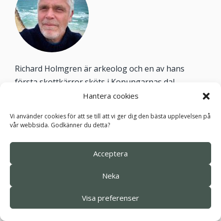
Richard Holmgren är arkeolog och en av hans
första skottkärror sköts i Konungarnas dal,
Egypten. Såväl professionella arbeten som
Hantera cookies
passionerad upptäckarglädje, har kommit att
Vi använder cookies för att se till att vi ger dig den bästa upplevelsen på
involvera både den kinesiska kulturen, Amazonas
vår webbsida. Godkänner du detta?
regnskogar, projekt och utgrävningar i klippstaden
Petra, Italiens Pompeji, Siwaoasen i Egypten samt
Acceptera
Arenigrottan i Armenien. Många års arbete har
också ägnats åt den etruskiska kulturen med egna
Neka
flyginventeringar över San Giovenale och arbetet
Visa preferenser
med Svenska Dödahavsexpeditionen i Jordanien.
Hälsning från vår ciceron arkeologen Richard