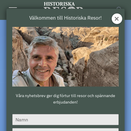
Toggle
Välkommen till Historiska Resor!
Navigation
Våra nyhetsbrev ger dig förtur till resor och spännande
erbjudanden!
Type
your
name