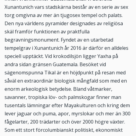
Xunantunich vars stadskärna består av en serie av sex
torg omgivna av mer än tjugosex tempel och palats.
Den nya världens pyramider designades av religiösa
skäl framför funktionen av praktfulla
begravningsmonument. Fyndet av en utarbetad
tempelgrav i Xunantunich år 2016 är därför en alldeles
speciell upptäckt. Vid krokodilsjön ligger Yaxha på
andra sidan gränsen Guatemala. Besöket vid
sägenomspunna Tikal är en höjdpunkt på resan med
såväl en extraordinär biologisk mångfald som med en
enorm arkeologisk betydelse. Bland våtmarker,
savanner, tropiska löv- och palmskogar finner man
tusentals lämningar efter Mayakulturen och kring dem
lever jaguar och puma, apor, myrslokar och mer än 300
fågelarter, 200 trädarter och över 2000 högre växter.
Som ett stort förcolumbianskt politiskt, ekonomiskt