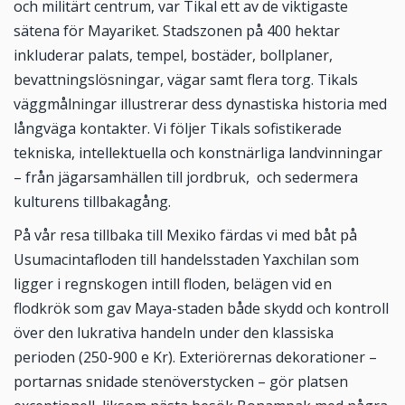
och militärt centrum, var Tikal ett av de viktigaste
sätena för Mayariket. Stadszonen på 400 hektar
inkluderar palats, tempel, bostäder, bollplaner,
bevattningslösningar, vägar samt flera torg. Tikals
väggmålningar illustrerar dess dynastiska historia med
långväga kontakter. Vi följer Tikals sofistikerade
tekniska, intellektuella och konstnärliga landvinningar
– från jägarsamhällen till jordbruk, och sedermera
kulturens tillbakagång.
På vår resa tillbaka till Mexiko färdas vi med båt på
Usumacintafloden till handelsstaden Yaxchilan som
ligger i regnskogen intill floden, belägen vid en
flodkrök som gav Maya-staden både skydd och kontroll
över den lukrativa handeln under den klassiska
perioden (250-900 e Kr). Exteriörernas dekorationer –
portarnas snidade stenöverstycken – gör platsen