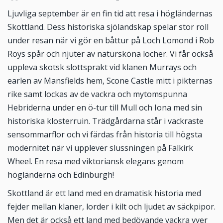
Ljuvliga september är en fin tid att resa i högländernas
Skottland. Dess historiska sjölandskap spelar stor roll
under resan när vi gör en båttur på Loch Lomond i Rob
Roys spår och njuter av natursköna locher. Vi får också
uppleva skotsk slottsprakt vid klanen Murrays och
earlen av Mansfields hem, Scone Castle mitt i pikternas
rike samt lockas av de vackra och mytomspunna
Hebriderna under en ö-tur till Mull och Iona med sin
historiska klosterruin. Trädgårdarna står i vackraste
sensommarflor och vi färdas från historia till högsta
modernitet när vi upplever slussningen på Falkirk
Wheel. En resa med viktoriansk elegans genom
högländerna och Edinburgh!
Skottland är ett land med en dramatisk historia med
fejder mellan klaner, lorder i kilt och ljudet av säckpipor.
Men det är också ett land med bedövande vackra vyer