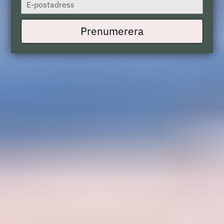
Type
your
email
Prenumerera