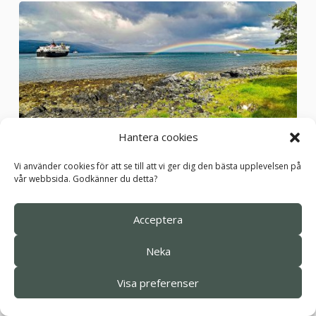
Hantera cookies
Vi använder cookies för att se till att vi ger dig den bästa upplevelsen på
vår webbsida. Godkänner du detta?
Duart som förföll i ruiner efter det jakobitiska
upproret renoverades 1911 av sir Fitzroy Maclean –
Acceptera
den 26 klanhövdingen. Idag är det den 28:e
Neka
klanhövdingens ägor som ett av få privatägda slott
och vi ser det såväl under insegling till Craignure
Visa preferenser
som när vi reser vidare därifrån genom den södra
delen av öns storslagna och dramatiska