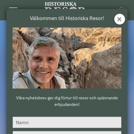
Toggle
Välkommen till Historiska Resor!
Navigation
Våra nyhetsbrev ger dig förtur till resor och spännande
erbjudanden!
Type
your
name