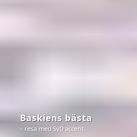
Baskiens bästa
– resa med SvD accent