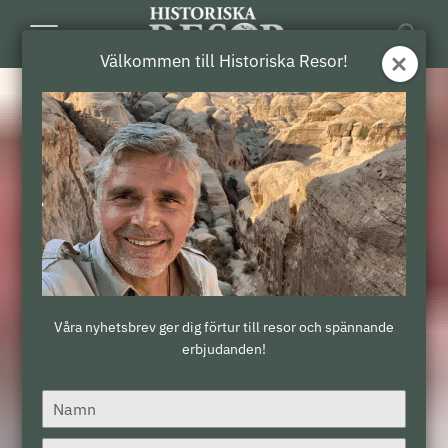
Toggle
Välkommen till Historiska Resor!
Navigation
Våra nyhetsbrev ger dig förtur till resor och spännande
erbjudanden!
Type
your
name