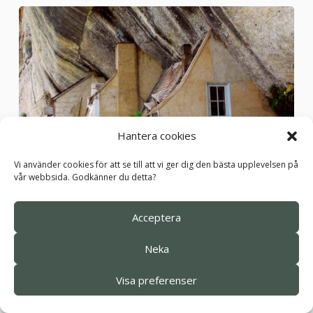
Hantera cookies
Vi använder cookies för att se till att vi ger dig den bästa upplevelsen på
vår webbsida. Godkänner du detta?
Vi fortsätter under eftermiddagen genom den
Acceptera
sköna naturen i Dordognedalen, ibland kallad
Frankrikes vackraste floddal. Något som bidrar till
Neka
detta är alla de spektakulära medeltida byar och
borgar som kantar floden och för att se dem på
Visa preferenser
finaste vis så stannar vi till i Beynac för att göra en