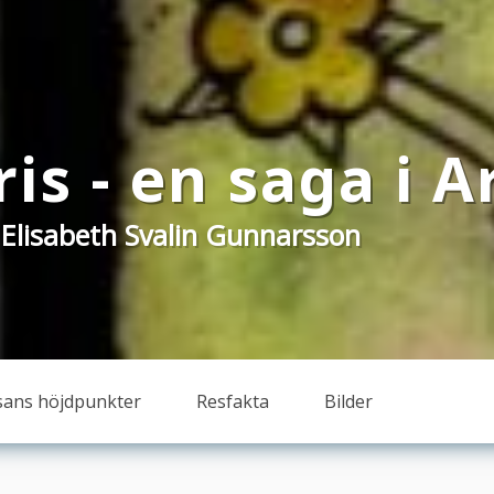
is - en saga i A
 Elisabeth Svalin Gunnarsson
sans höjdpunkter
Resfakta
Bilder