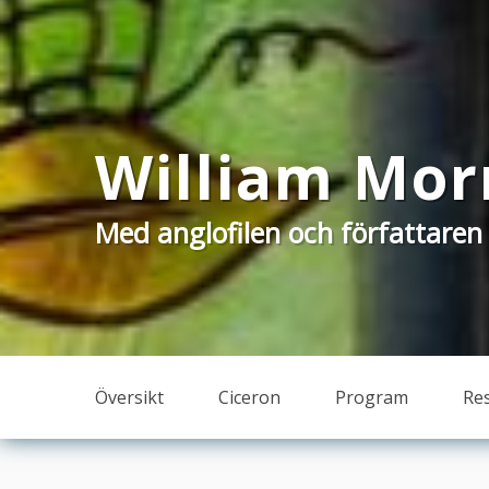
William Morr
Med anglofilen och författaren
Översikt
Ciceron
Program
Re