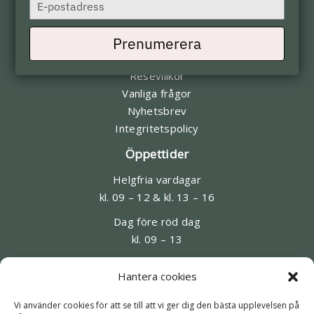
Type
Direktlänkar
your
email
Min bokning
Prenumerera
Betala resan
Resevillkor
Vanliga frågor
Nyhetsbrev
Integritetspolicy
Öppettider
Helgfria vardagar
kl. 09 – 12 & kl. 13 – 16
Dag före röd dag
kl. 09 – 13
Kontakt
Hantera cookies
08-545 95 220
Vi använder cookies för att se till att vi ger dig den bästa upplevelsen på